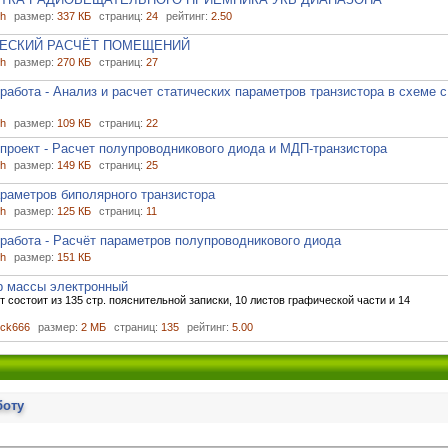
ch
размер:
337 КБ
страниц:
24
рейтинг:
2.50
ЕСКИЙ РАСЧЁТ ПОМЕЩЕНИЙ
ch
размер:
270 КБ
страниц:
27
работа - Анализ и расчет статических параметров транзистора в схеме с
ch
размер:
109 КБ
страниц:
22
проект - Расчет полупроводникового диода и МДП-транзистора
ch
размер:
149 КБ
страниц:
25
раметров биполярного транзистора
ch
размер:
125 КБ
страниц:
11
работа - Расчёт параметров полупроводникового диода
ch
размер:
151 КБ
р массы электронный
 состоит из 135 стр. пояснительной записки, 10 листов графической части и 14
ck666
размер:
2 МБ
страниц:
135
рейтинг:
5.00
боту