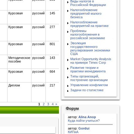
Виды налогов в
Российской Федерации
Налогообложение
Курсовая
русский
145
предприятий малого
бизнеса
Налогообложение
предприятий на практике
Курсовая
русский
277
Проблемы
налогообложения в
российской экономике
Эволюция
Курсовая
русский
801
государственного
регулирования экономики
США
Методическое
русский
143
Market Opportunity Analysis
пособие
на примере Timex Corp
Развитие теории и
практики менеджмента
Курсовая
русский
664
Типы организаций,
построение организации
Управление конфликтом
Диплом
русский
217
Задачи по статистике
1
2
3
4
»
Форум
автор:
Alina Anop
Куда пойти учиться?
автор:
Gordui
КИПиА