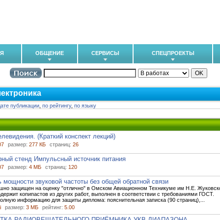
ИЯ
ОБЩЕНИЕ
СЕРВИСЫ
СПЕЦПРОЕКТЫ
ектроника
дате публикации
,
по рейтингу
,
по языку
левидения. (Краткий конспект лекций)
07
размер:
277 КБ
страниц:
26
рный стенд Импульсный источник питания
07
размер:
4 МБ
страниц:
120
 мощности звуковой частоты без общей обратной связи
шно защищен на оценку "отлично" в Омском Авиационном Техникуме им Н.Е. Жуковск
содержит копипастов из других работ, выполнен в соответствии с требованиями ГОСТ.
олную информацию для защиты диплома: пояснительная записка (90 страниц),...
i
размер:
3 МБ
рейтинг:
5.00
ТКА РАДИОВЕЩАТЕЛЬНОГО ПРИЁМНИКА УКВ ДИАПАЗОНА