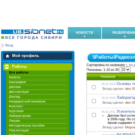
НОВОСТИ
РАЗВЛЕЧЕН
Вход
Мои загрузки
Мои закладки
Мой профиль
\\
Работы
\
Радиоэл
Сортировка по названию
,
по 
Работы
Показаны: 1-10 из 39
Все работы
Название
Билеты
Биография
Основы те
28.02.2018
Диплом
Вклад сделал:
alex 0
Диссертация
Доклад
Лаборато
28.02.2018
Кандидатский минимум
Вклад сделал:
alex 0
Конспект
Курсовая
Усилитель
06.01.2012
Диплом был успе
Лабораторная
в 2006 году. Не 
Лекции
Архив содержит п
Методическое пособие
Вклад сделал:
Mogva
Презентации
РАЗРАБО