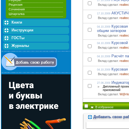
Реферат
17.10.2009
Рецензия
Вклад сделал:
realte
Сочинения
АКУСТИЧ
Шпаргалка
17.10.2009
Вклад сделал:
realte
Книги
Курсовая 
04.10.2009
Инструкции
общим затвором
Вклад сделал:
realte
ГОСТы
Курсовой 
04.10.2009
Журналы
Вклад сделал:
realte
Расчёт па
04.10.2009
Вклад сделал:
realte
Курсовая 
04.10.2009
Вклад сделал:
realte
Индикато
27.06.2009
Дипломный проект
приложений
Вклад сделал:
W@rlo
В избранное
Добавить свою ра
Пожалуйста, подождите...