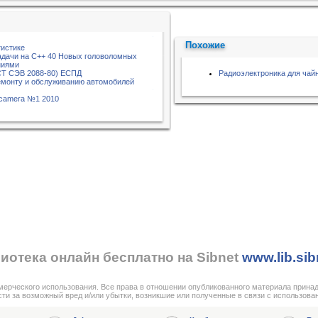
Похожие
тистике
дачи на С++ 40 Новых головоломных
ниями
СТ СЭВ 2088-80) ЕСПД
Радиоэлектроника для чай
емонту и обслуживанию автомобилей
eo camera №1 2010
иотека онлайн бесплатно на Sibnet
www.lib.sib
мерческого использования. Все права в отношении опубликованного материала прина
сти за возможный вред и/или убытки, возникшие или полученные в связи с использова