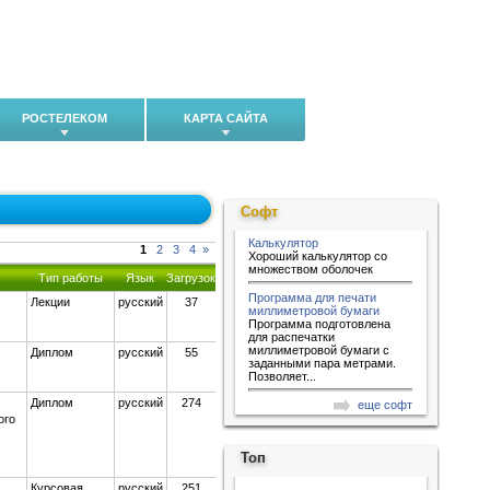
РОСТЕЛЕКОМ
КАРТА САЙТА
Софт
Калькулятор
1
2
3
4
»
Хороший калькулятор со
множеством оболочек
Тип работы
Язык
Загрузок
Программа для печати
Лекции
русский
37
миллиметровой бумаги
Программа подготовлена
для распечатки
миллиметровой бумаги с
Диплом
русский
55
заданными пара метрами.
Позволяет...
Диплом
русский
274
еще софт
ого
Топ
Курсовая
русский
251