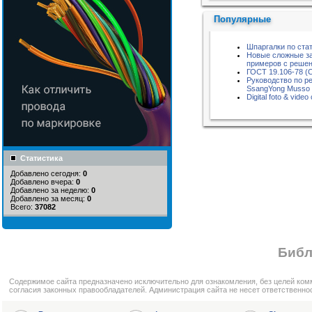
Популярные
Шпаргалки по ста
Новые сложные за
примеров с реше
ГОСТ 19.106-78 (
Руководство по р
SsangYong Musso
Digital foto & vid
Статистика
Добавлено сегодня:
0
Добавлено вчера:
0
Добавлено за неделю:
0
Добавлено за месяц:
0
Всего:
37082
Библ
Cодержимое сайта предназначено исключительно для ознакомления, без целей ком
согласия законных правообладателей. Администрация сайта не несет ответственно