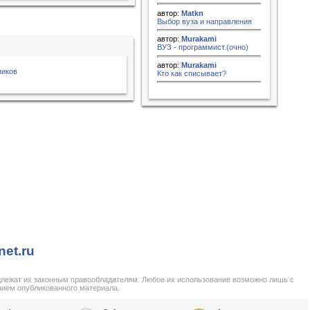
автор:
Matkn
Выбор вуза и направления
автор:
Murakami
ВУЗ - программист.(очно)
автор:
Murakami
ников
Кто как списывает?
net.ru
длежат их законным правообладателям. Любое их использование возможно лишь с
нием опубликованного материала.