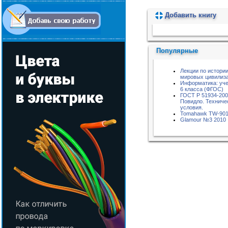
Добавить книгу
Пожалуйста, подождите...
Популярные
Лекции по истори
мировых цивилиз
Информатика: уче
6 класса (ФГОС)
ГОСТ Р 51934-20
Повидло. Техниче
условия.
Tomahawk TW-90
Glamour №3 2010