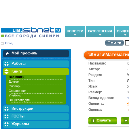
НОВОСТИ
РАЗВЛЕЧЕНИЯ
ОБЩЕН
Вход
Мои загрузки
Мои закладки
Мой профиль
\\
Книги
\
Математи
Работы
Название:
К
Автор:
-
Книги
Раздел:
М
Все книги
Тип:
У
Другое
Словарь
Язык:
р
Справочник
Размер:
8
Учебник
Вклад сделал:
r
Энциклопедия
Оценить:
Инструкции
Оценка:
н
ГОСТы
Скачать
Журналы