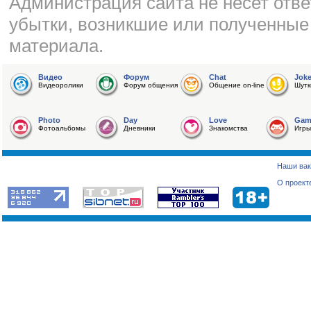
Администрация сайта не несет отве
убытки, возникшие или полученные
материала.
Видео
Форум
Chat
Jok
Видеоролики
Форум общения
Общение on-line
Шутк
Photo
Day
Love
Gam
Фотоальбомы
Дневники
Знакомства
Игры
Наши вак
О проект