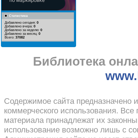
Статистика
Добавлено сегодня:
0
Добавлено вчера:
0
Добавлено за неделю:
0
Добавлено за месяц:
0
Всего:
37082
Библиотека онла
www.l
Cодержимое сайта предназначено и
коммерческого использования. Все 
материала принадлежат их законны
использование возможно лишь с со